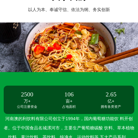
以人为本、奉诚守信、依法为纲、务实创新
2500
106
2.65
万+
亩+
亿+
公司注册资金
占地面积
拥有各类资产
河南澳的利饮料有限公司创立于1994年，国内葡萄糖功能饮 料开创
者。位于中国食品名城漯河市，主要生产葡萄糖碳酸 饮料、草本植物
饮料、果汁饮料、茶饮料、纯净水、运动饮料等 五大产品系列。