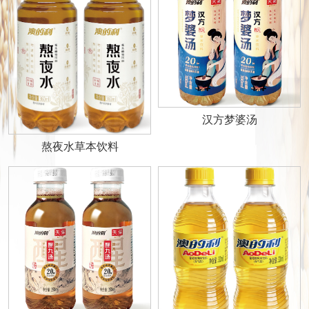
汉方梦婆汤
熬夜水草本饮料