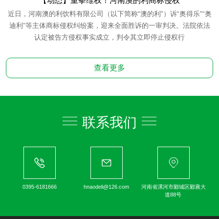
【动态】重拳维权！河南澳的利商标侵权
近日，河南澳的利饮料有限公司（以下简称“澳的利”）诉“奥得乐”“奥
迪利”等主体商标侵权纠纷案，迎来全面胜诉的一审判决。法院依法
认定被告方侵权事实成立，判令其立即停止侵权行
查看更多
联系我们
0395-6181666
hnaodeli@126.com
河南省漯河市郾城区郾襄大
道88号