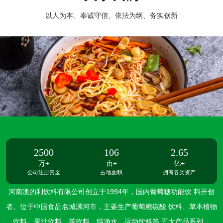
以人为本、奉诚守信、依法为纲、务实创新
2500
106
2.65
万+
亩+
亿+
公司注册资金
占地面积
拥有各类资产
河南澳的利饮料有限公司创立于1994年，国内葡萄糖功能饮 料开创
者。位于中国食品名城漯河市，主要生产葡萄糖碳酸 饮料、草本植物
饮料、果汁饮料、茶饮料、纯净水、运动饮料等 五大产品系列。