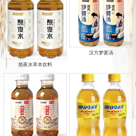
汉方梦婆汤
熬夜水草本饮料