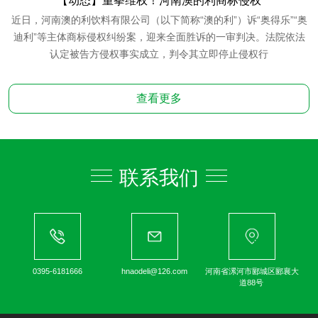
【动态】重拳维权！河南澳的利商标侵权
近日，河南澳的利饮料有限公司（以下简称“澳的利”）诉“奥得乐”“奥
迪利”等主体商标侵权纠纷案，迎来全面胜诉的一审判决。法院依法
认定被告方侵权事实成立，判令其立即停止侵权行
查看更多
联系我们
0395-6181666
hnaodeli@126.com
河南省漯河市郾城区郾襄大
道88号