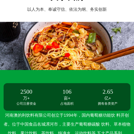
以人为本、奉诚守信、依法为纲、务实创新
2500
106
2.65
万+
亩+
亿+
公司注册资金
占地面积
拥有各类资产
河南澳的利饮料有限公司创立于1994年，国内葡萄糖功能饮 料开创
者。位于中国食品名城漯河市，主要生产葡萄糖碳酸 饮料、草本植物
饮料、果汁饮料、茶饮料、纯净水、运动饮料等 五大产品系列。