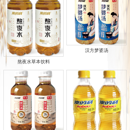
汉方梦婆汤
熬夜水草本饮料