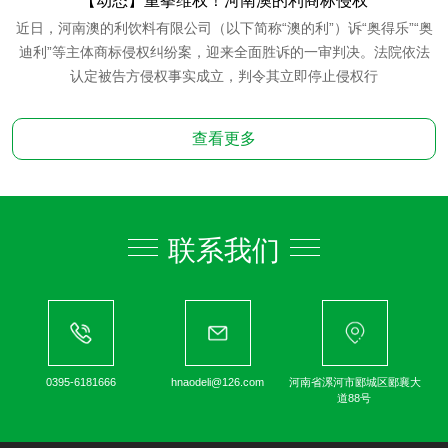
【动态】重拳维权！河南澳的利商标侵权
近日，河南澳的利饮料有限公司（以下简称“澳的利”）诉“奥得乐”“奥
迪利”等主体商标侵权纠纷案，迎来全面胜诉的一审判决。法院依法
认定被告方侵权事实成立，判令其立即停止侵权行
查看更多
联系我们
0395-6181666
hnaodeli@126.com
河南省漯河市郾城区郾襄大
道88号