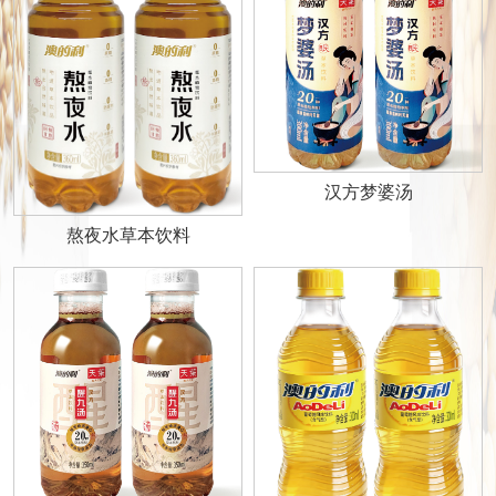
汉方梦婆汤
熬夜水草本饮料