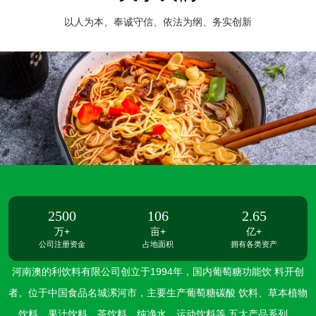
以人为本、奉诚守信、依法为纲、务实创新
2500
106
2.65
万+
亩+
亿+
公司注册资金
占地面积
拥有各类资产
河南澳的利饮料有限公司创立于1994年，国内葡萄糖功能饮 料开创
者。位于中国食品名城漯河市，主要生产葡萄糖碳酸 饮料、草本植物
饮料、果汁饮料、茶饮料、纯净水、运动饮料等 五大产品系列。