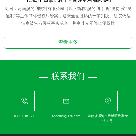
【动态】重拳维权！河南澳的利商标侵权
近日，河南澳的利饮料有限公司（以下简称“澳的利”）诉“奥得乐”“奥
迪利”等主体商标侵权纠纷案，迎来全面胜诉的一审判决。法院依法
认定被告方侵权事实成立，判令其立即停止侵权行
查看更多
联系我们
0395-6181666
hnaodeli@126.com
河南省漯河市郾城区郾襄大
道88号