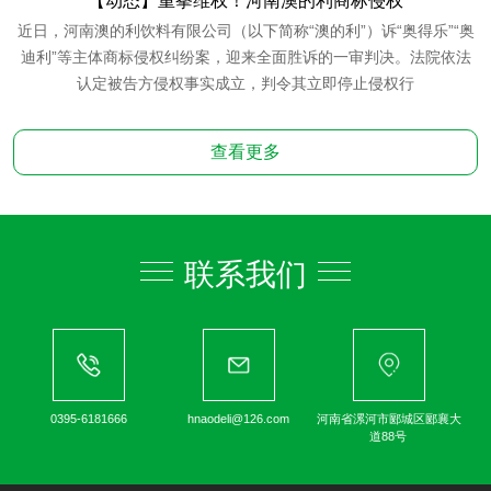
【动态】重拳维权！河南澳的利商标侵权
近日，河南澳的利饮料有限公司（以下简称“澳的利”）诉“奥得乐”“奥
迪利”等主体商标侵权纠纷案，迎来全面胜诉的一审判决。法院依法
认定被告方侵权事实成立，判令其立即停止侵权行
查看更多
联系我们
0395-6181666
hnaodeli@126.com
河南省漯河市郾城区郾襄大
道88号