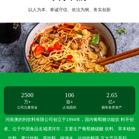
以人为本、奉诚守信、依法为纲、务实创新
2500
106
2.65
万+
亩+
亿+
公司注册资金
占地面积
拥有各类资产
河南澳的利饮料有限公司创立于1994年，国内葡萄糖功能饮 料开创
者。位于中国食品名城漯河市，主要生产葡萄糖碳酸 饮料、草本植物
饮料、果汁饮料、茶饮料、纯净水、运动饮料等 五大产品系列。