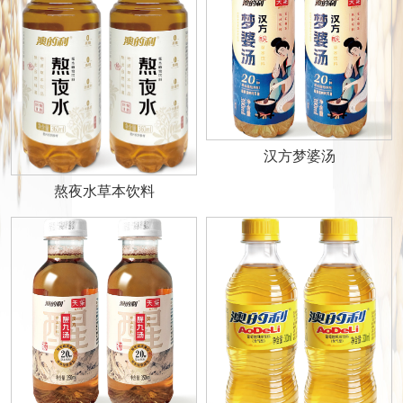
汉方梦婆汤
熬夜水草本饮料